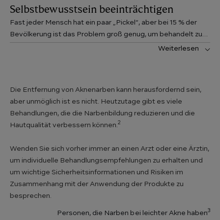
Selbstbewusstsein beeinträchtigen
Fast jeder Mensch hat ein paar „Pickel“, aber bei 15 % der
Bevölkerung ist das Problem groß genug, um behandelt zu
werden. Bei den meisten verschwindet die Akne bis zum
Weiterlesen
Ende der Teenagerzeit oder Anfang der 20er. Andere haben
Moderne Methoden ermöglichen es heute, Aknenarben
das Problem weiterhin, was zu unerwünschten Aknenarben
deutlich zu reduzieren und das Hautbild sichtbar zu
führen kann.
verbessern.
Die Entfernung von Aknenarben kann herausfordernd sein,
aber unmöglich ist es nicht. Heutzutage gibt es viele
Behandlungen, die die Narbenbildung reduzieren und die
2
Hautqualität verbessern können.
Wenden Sie sich vorher immer an einen Arzt oder eine Ärztin,
um individuelle Behandlungsempfehlungen zu erhalten und
um wichtige Sicherheitsinformationen und Risiken im
Zusammenhang mit der Anwendung der Produkte zu
besprechen.
3
Personen, die Narben bei leichter Akne haben